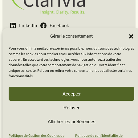
LinkedIn
Facebook
Gérer le consentement
English
Français
Deutsch
Pour vous offrir la meilleure expérience possible, nous utilisons des technologies
Clarivia Inc.
comme les cookies pour stocker et/ou accéder aux informations de votre
appareil. En acceptant ces technologies, vous nous autorisez à traiter des
données telles que votre comportement de navigation ou votre identifiant
Guidé par le courage, porté par la curiosité, ancré dans la
unique sur ce site. Refuser ou retirer votre consentement peut affecter certaines
compassion.
fonctionnalités.
Accepter
Basé À Ottawa, ON, Canada
Clientèle Globale
Refuser
Afficher les préférences
© 2026 Clarivia Inc., tous droits réservés
Politique de confidentialité
Gestion des Cookies
Contactez-nous
S
Politique de Gestion des Cookies de
Politique de confidentialité de