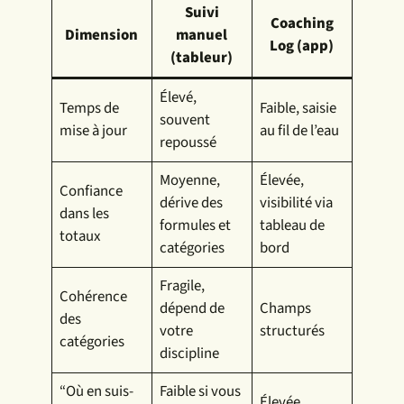
Suivi
Coaching
Dimension
manuel
Log (app)
(tableur)
Élevé,
Temps de
Faible, saisie
souvent
mise à jour
au fil de l’eau
repoussé
Moyenne,
Élevée,
Confiance
dérive des
visibilité via
dans les
formules et
tableau de
totaux
catégories
bord
Fragile,
Cohérence
dépend de
Champs
des
votre
structurés
catégories
discipline
“Où en suis-
Faible si vous
Élevée,