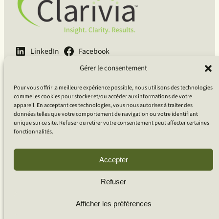
LinkedIn
Facebook
Gérer le consentement
English
Français
Deutsch
Pour vous offrir la meilleure expérience possible, nous utilisons des technologies
Clarivia Inc.
comme les cookies pour stocker et/ou accéder aux informations de votre
appareil. En acceptant ces technologies, vous nous autorisez à traiter des
données telles que votre comportement de navigation ou votre identifiant
Guidé par le courage, porté par la curiosité, ancré dans la
unique sur ce site. Refuser ou retirer votre consentement peut affecter certaines
compassion.
fonctionnalités.
Accepter
Basé À Ottawa, ON, Canada
Clientèle Globale
Refuser
Afficher les préférences
© 2026 Clarivia Inc., tous droits réservés
Politique de confidentialité
Gestion des Cookies
Contactez-nous