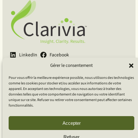
LinkedIn
Facebook
Gérer le consentement
English
Français
Deutsch
Pour vous offrir la meilleure expérience possible, nous utilisons des technologies
Clarivia Inc.
comme les cookies pour stocker et/ou accéder aux informations de votre
appareil. En acceptant ces technologies, vous nous autorisez à traiter des
données telles que votre comportement de navigation ou votre identifiant
Guidé par le courage, porté par la curiosité, ancré dans la
unique sur ce site. Refuser ou retirer votre consentement peut affecter certaines
compassion.
fonctionnalités.
Accepter
Basé À Ottawa, ON, Canada
Clientèle Globale
Refuser