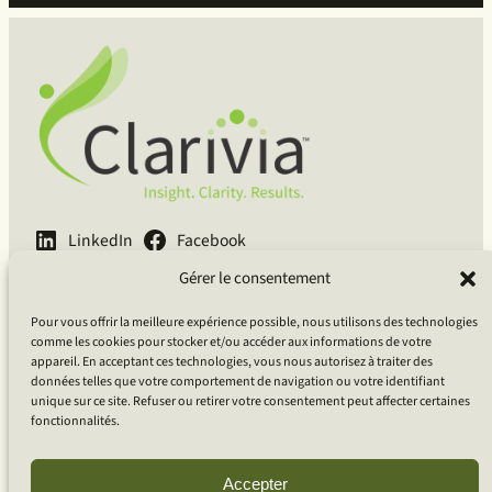
LinkedIn
Facebook
Gérer le consentement
English
Français
Deutsch
Pour vous offrir la meilleure expérience possible, nous utilisons des technologies
Clarivia Inc.
comme les cookies pour stocker et/ou accéder aux informations de votre
appareil. En acceptant ces technologies, vous nous autorisez à traiter des
données telles que votre comportement de navigation ou votre identifiant
Guidé par le courage, porté par la curiosité, ancré dans la
unique sur ce site. Refuser ou retirer votre consentement peut affecter certaines
compassion.
fonctionnalités.
Accepter
Basé À Ottawa, ON, Canada