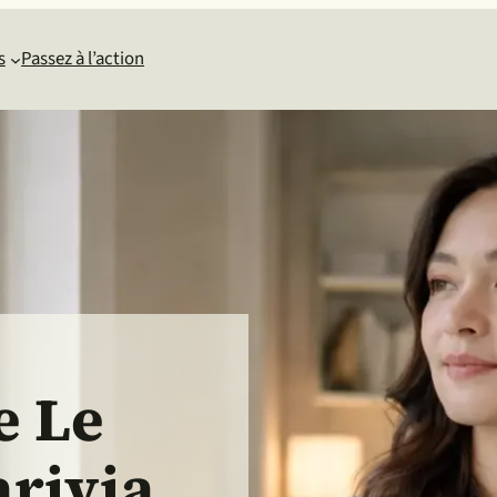
s
Passez à l’action
e Le
arivia