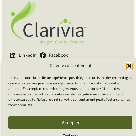
LinkedIn
Facebook
Gérer le consentement
English
Français
Deutsch
Pour vous offrir la meilleure expérience possible, nous utilisons des technologies
Clarivia Inc.
comme les cookies pour stocker et/ou accéder aux informations de votre
appareil. En acceptant ces technologies, vous nous autorisez à traiter des
données telles que votre comportement de navigation ou votre identifiant
Guidé par le courage, porté par la curiosité, ancré dans la
unique sur ce site. Refuser ou retirer votre consentement peut affecter certaines
compassion.
fonctionnalités.
Accepter
Basé À Ottawa, ON, Canada
Clientèle Globale