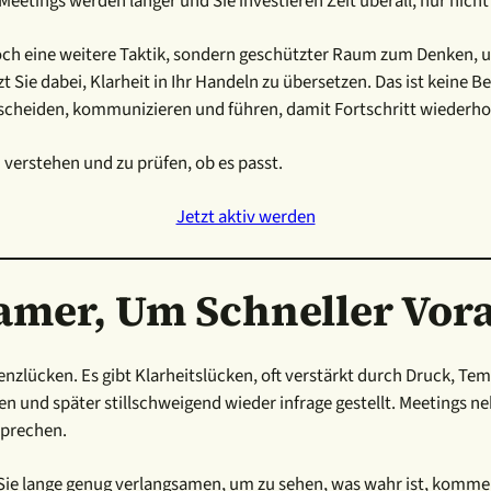
ings werden länger und Sie investieren Zeit überall, nur nicht d
noch eine weitere Taktik, sondern geschützter Raum zum Denken, 
Sie dabei, Klarheit in Ihr Handeln zu übersetzen. Das ist keine Ber
ntscheiden, kommunizieren und führen, damit Fortschritt wiederho
verstehen und zu prüfen, ob es passt.
Jetzt aktiv werden
samer, Um Schneller V
lücken. Es gibt Klarheitslücken, oft verstärkt durch Druck, Temp
n und später stillschweigend wieder infrage gestellt. Meetings ne
sprechen.
Sie lange genug verlangsamen, um zu sehen, was wahr ist, kommen 