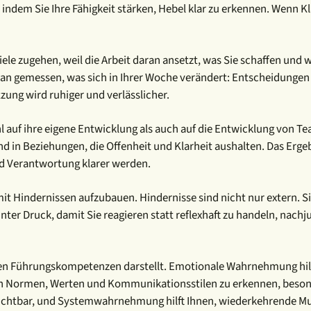
lt, indem Sie Ihre Fähigkeit stärken, Hebel klar zu erkennen. Wenn
e zugehen, weil die Arbeit daran ansetzt, was Sie schaffen und wi
aran gemessen, was sich in Ihrer Woche verändert: Entscheidunge
ung wird ruhiger und verlässlicher.
 auf ihre eigene Entwicklung als auch auf die Entwicklung von Tea
in Beziehungen, die Offenheit und Klarheit aushalten. Das Erge
d Verantwortung klarer werden.
it Hindernissen aufzubauen. Hindernisse sind nicht nur extern. Sie
ter Druck, damit Sie reagieren statt reflexhaft zu handeln, nachj
sten Führungskompetenzen darstellt. Emotionale Wahrnehmung hilft
 in Normen, Werten und Kommunikationsstilen zu erkennen, beson
sichtbar, und Systemwahrnehmung hilft Ihnen, wiederkehrende Mu