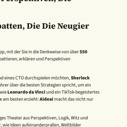
batten, Die Die Neugier
 App, mit der Sie in die Denkweise von über
550
ttieren, erklären und Perspektiven
und eines CTO durchspielen möchten,
Sherlock
ahrer über die besten Strategien spricht, um ein
 wie
Leonardo da Vinci
und ein TikTok-begeistertes
e am besten erzieht:
Aideai
macht das nicht nur
iges Theater aus Perspektiven, Logik, Witz und
, wie Ideen aufeinanderprallen, Weltbilder