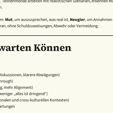
n. Teilnehmende arbeiten mit realistischen Szenarien, erkennen Mu
n.
em:
Mut
, um auszusprechen, was real ist,
Neugier
, um Annahmen 
oran, ohne Schuldzuweisungen, Abwehr oder Vermeidung.
Erwarten Können
Diskussionen, klarere Abwägungen)
through)
g, mehr Alignment)
eniger „alles ist dringend“)
onalen und cross-kulturellen Kontexten)
artungen